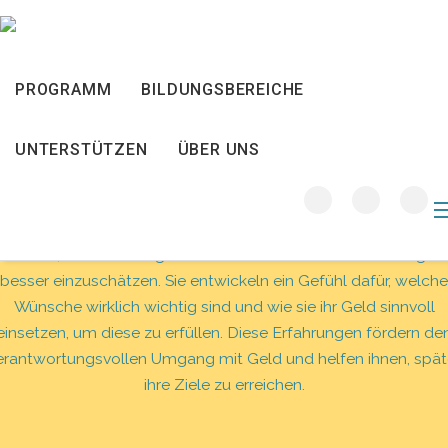
Materialkiste
PROGRAMM
BILDUNGSBEREICHE
Wünsche
UNTERSTÜTZEN
ÜBER UNS
enn Kinder spielerisch mit Wünschen und Geld umgehen, lern
sie früh, Entscheidungen zu treffen und den Wert von Dingen
besser einzuschätzen. Sie entwickeln ein Gefühl dafür, welche
Wünsche wirklich wichtig sind und wie sie ihr Geld sinnvoll
einsetzen, um diese zu erfüllen. Diese Erfahrungen fördern de
erantwortungsvollen Umgang mit Geld und helfen ihnen, spät
ihre Ziele zu erreichen.