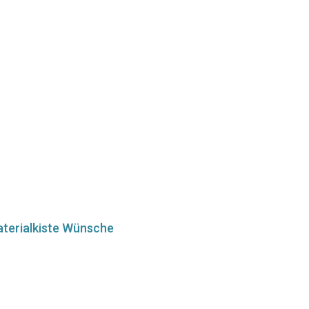
terialkiste Wünsche