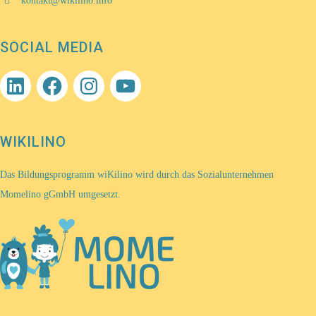
kontakt@wikilino.info
SOCIAL MEDIA
LinkedIn
Facebook
Instagram
YouTube
WIKILINO
Das Bildungsprogramm wiKilino wird durch das Sozialunternehmen
Momelino gGmbH umgesetzt.