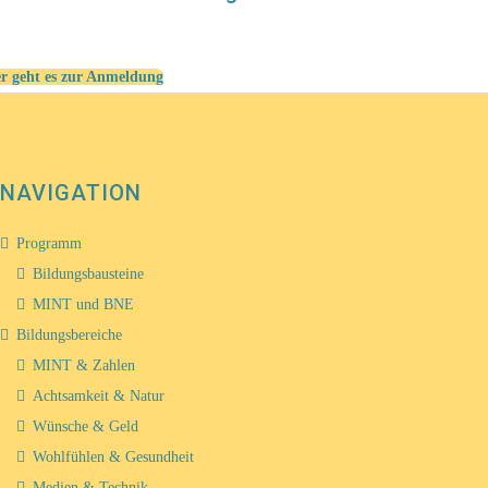
r geht es zur Anmeldung
NAVIGATION
Programm
Bildungsbausteine
MINT und BNE
Bildungsbereiche
MINT & Zahlen
Achtsamkeit & Natur
Wünsche & Geld
Wohlfühlen & Gesundheit
Medien & Technik