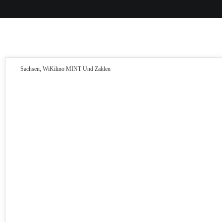
Sachsen
,
WiKilino MINT Und Zahlen
15
APR. 2026