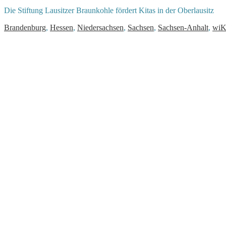
Die Stiftung Lausitzer Braunkohle fördert Kitas in der Oberlausitz
Brandenburg
,
Hessen
,
Niedersachsen
,
Sachsen
,
Sachsen-Anhalt
,
wiK