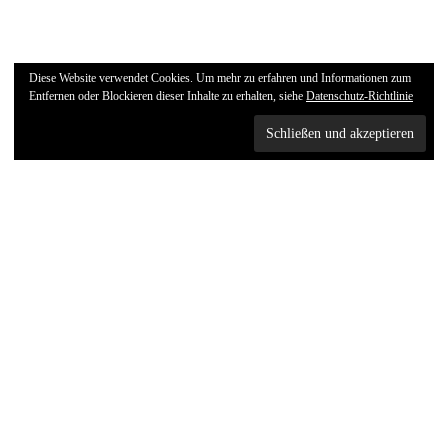
Diese Website verwendet Cookies. Um mehr zu erfahren und Informationen zum
Entfernen oder Blockieren dieser Inhalte zu erhalten, siehe
Datenschutz-Richtlinie
12
FEB. 2026
Sachsen
,
WiKilino MINT Und Zahlen
12. Februar 2026
noebel