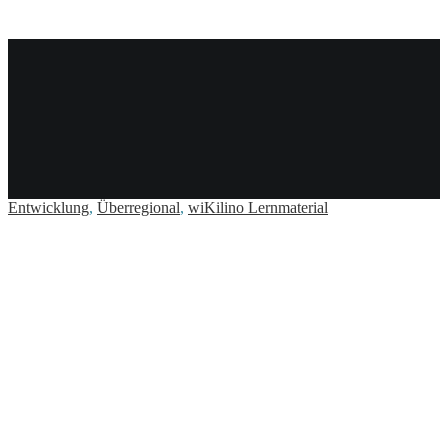
März 2024
Entwicklung
,
Überregional
,
wiKilino Lernmaterial