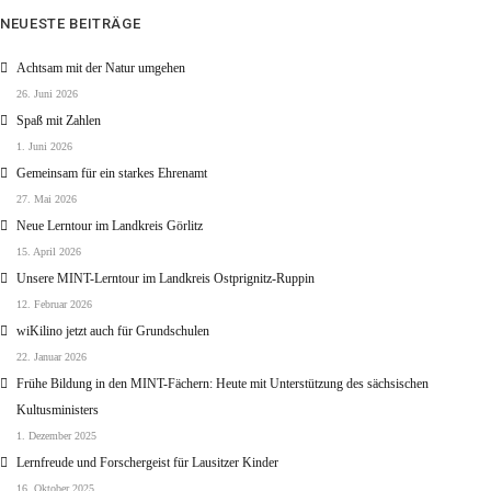
NEUESTE BEITRÄGE
Achtsam mit der Natur umgehen
26. Juni 2026
Spaß mit Zahlen
1. Juni 2026
Gemeinsam für ein starkes Ehrenamt
27. Mai 2026
Neue Lerntour im Landkreis Görlitz
15. April 2026
Unsere MINT-Lerntour im Landkreis Ostprignitz-Ruppin
12. Februar 2026
wiKilino jetzt auch für Grundschulen
22. Januar 2026
Frühe Bildung in den MINT-Fächern: Heute mit Unterstützung des sächsischen
Kultusministers
1. Dezember 2025
Lernfreude und Forschergeist für Lausitzer Kinder
16. Oktober 2025