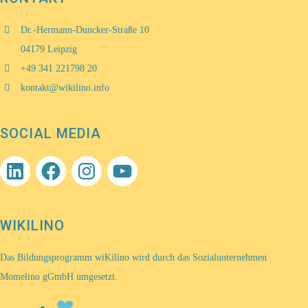
Dr.-Hermann-Duncker-Straße 10
04179 Leipzig
+49 341 221798 20
kontakt@wikilino.info
SOCIAL MEDIA
LinkedIn
Facebook
Instagram
YouTube
WIKILINO
Das Bildungsprogramm wiKilino wird durch das Sozialunternehmen
Momelino gGmbH umgesetzt.