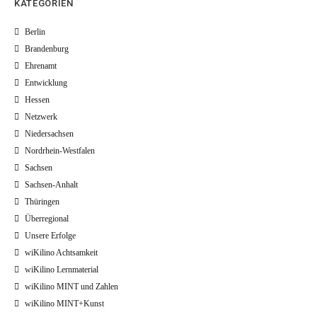
KATEGORIEN
Berlin
Brandenburg
Ehrenamt
Entwicklung
Hessen
Netzwerk
Niedersachsen
Nordrhein-Westfalen
Sachsen
Sachsen-Anhalt
Thüringen
Überregional
Unsere Erfolge
wiKilino Achtsamkeit
wiKilino Lernmaterial
wiKilino MINT und Zahlen
wiKilino MINT+Kunst