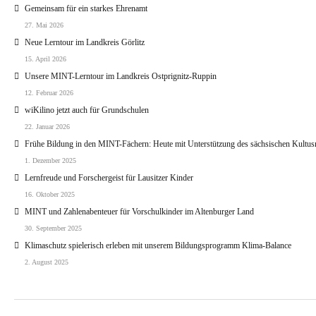
Gemeinsam für ein starkes Ehrenamt
27. Mai 2026
Neue Lerntour im Landkreis Görlitz
15. April 2026
Unsere MINT-Lerntour im Landkreis Ostprignitz-Ruppin
12. Februar 2026
wiKilino jetzt auch für Grundschulen
22. Januar 2026
Frühe Bildung in den MINT-Fächern: Heute mit Unterstützung des sächsischen Kultus
1. Dezember 2025
Lernfreude und Forschergeist für Lausitzer Kinder
16. Oktober 2025
MINT und Zahlenabenteuer für Vorschulkinder im Altenburger Land
30. September 2025
Klimaschutz spielerisch erleben mit unserem Bildungsprogramm Klima-Balance
2. August 2025