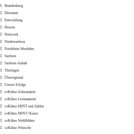
Brandenburg
Ehrenamt
Entwicklung
Hessen
Netzwerk
Niedersachsen
Nordrhein-Westfalen
Sachsen
Sachsen-Anhalt
Thüringen
Überregional
Unsere Erfolge
wiKilino Achtsamkeit
wiKilino Lernmaterial
wiKilino MINT und Zahlen
wiKilino MINT+Kunst
wiKilino Wohlfühlen
wiKilino Wünsche