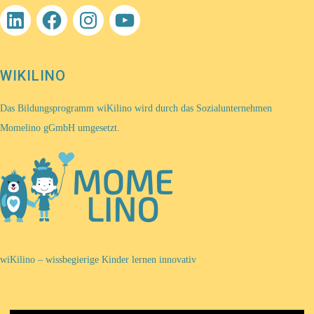
LinkedIn
Facebook
Instagram
YouTube
WIKILINO
Das Bildungsprogramm wiKilino wird durch das Sozialunternehmen
Momelino gGmbH umgesetzt.
wiKilino – wissbegierige Kinder lernen innovativ