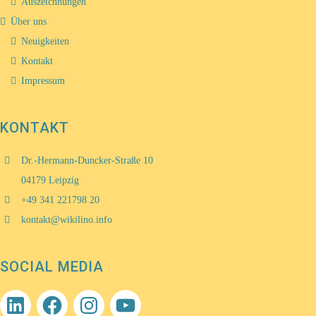
Auszeichnungen
Über uns
Neuigkeiten
Kontakt
Impressum
KONTAKT
Dr.-Hermann-Duncker-Straße 10
04179 Leipzig
+49 341 221798 20
kontakt@wikilino.info
SOCIAL MEDIA
LinkedIn
Facebook
Instagram
YouTube