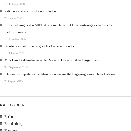
12. Februar 2026
wiKilino jetzt auch für Grundschulen
22. Januar 2026
Frühe Bildung in den MINT-Fächern: Heute mit Unterstützung des sächsischen
Kultusministers
1. Dezember 2025
Lernfreude und Forschergeist für Lausitzer Kinder
16. Oktober 2025
MINT und Zahlenabenteuer für Vorschulkinder im Altenburger Land
30. September 2025
Klimaschutz spielerisch erleben mit unserem Bildungsprogramm Klima-Balance
2. August 2025
KATEGORIEN
Berlin
Brandenburg
Ehrenamt