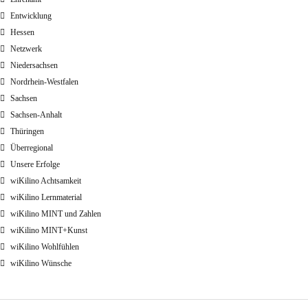
Entwicklung
Hessen
Netzwerk
Niedersachsen
Nordrhein-Westfalen
Sachsen
Sachsen-Anhalt
Thüringen
Überregional
Unsere Erfolge
wiKilino Achtsamkeit
wiKilino Lernmaterial
wiKilino MINT und Zahlen
wiKilino MINT+Kunst
wiKilino Wohlfühlen
wiKilino Wünsche