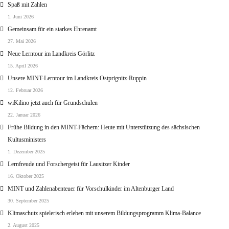
Spaß mit Zahlen
1. Juni 2026
Gemeinsam für ein starkes Ehrenamt
27. Mai 2026
Neue Lerntour im Landkreis Görlitz
15. April 2026
Unsere MINT-Lerntour im Landkreis Ostprignitz-Ruppin
12. Februar 2026
wiKilino jetzt auch für Grundschulen
22. Januar 2026
Frühe Bildung in den MINT-Fächern: Heute mit Unterstützung des sächsischen
Kultusministers
1. Dezember 2025
Lernfreude und Forschergeist für Lausitzer Kinder
16. Oktober 2025
MINT und Zahlenabenteuer für Vorschulkinder im Altenburger Land
30. September 2025
Klimaschutz spielerisch erleben mit unserem Bildungsprogramm Klima-Balance
2. August 2025