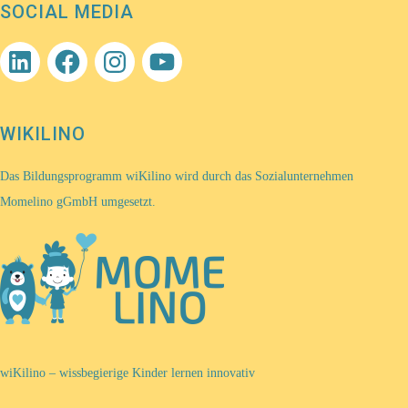
SOCIAL MEDIA
LinkedIn
Facebook
Instagram
YouTube
WIKILINO
Das Bildungsprogramm wiKilino wird durch das Sozialunternehmen
Momelino gGmbH umgesetzt.
wiKilino – wissbegierige Kinder lernen innovativ