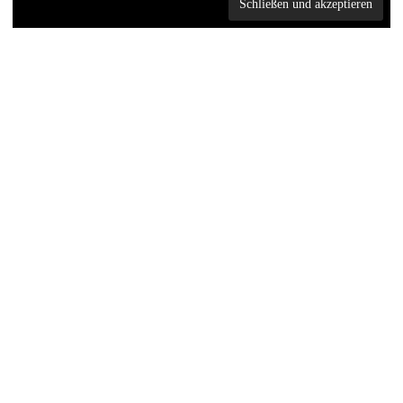
30
SEP. 2025
Sachsen-Anhalt
,
WiKilino MINT Und Zahlen
30. September 2025
Marina Nöbel
MINT und Zahlenabenteuer
für Vorschulkinder im
Altenburger Land
Die Stiftung für Kultur, Wissenschaft,